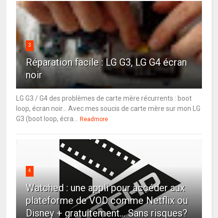
3
Réparation facile : LG G3, LG G4 écran
noir
LG G3 / G4 des problèmes de carte mère récurrents : boot
loop, écran noir... Avec mes soucis de carte mère sur mon LG
G3 (boot loop, écra...
Readmore
4
Watched : une appli pour accéder aux
plateforme de VOD comme Netflix ou
Disney + gratuitement... Sans risques?