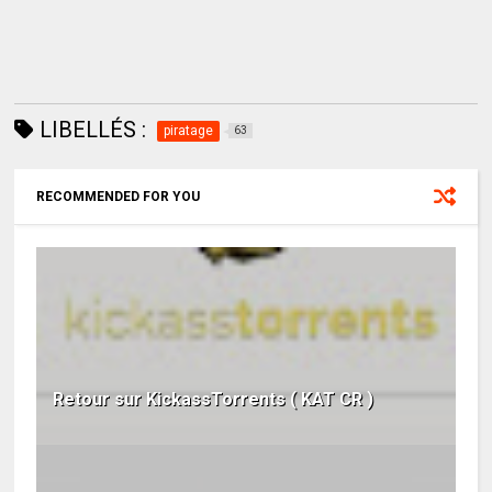
LIBELLÉS :
piratage
63
RECOMMENDED FOR YOU
Retour sur KickassTorrents ( KAT CR )