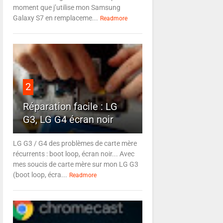
moment que j’utilise mon Samsung
Galaxy S7 en remplaceme...
Readmore
2
Réparation facile : LG
G3, LG G4 écran noir
LG G3 / G4 des problèmes de carte mère
récurrents : boot loop, écran noir... Avec
mes soucis de carte mère sur mon LG G3
(boot loop, écra...
Readmore