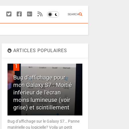
SEARCH
ARTICLES POPULAIRES
1
Bug d’affichage pour
mon Galaxy S7 : Moitié
inférieur de l’écran
moins lumineuse (voir
grise) et scintillement
Bug d’affichage sur le Galaxy S7… Panne
matérielle ou logicielle? Voila un petit