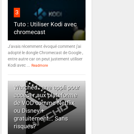
3
Tuto : Utiliser Kodi avec
chromecast
J'avais récemment évoqué comment j'ai
adopté le dongle Chromecast de Google ,
entre autre car on peut justement utiliser
Kodi avec ...
Readmore
4
Watched : une appli pour
accéder aux plateforme
de VOD comme Netflix
ou Disney +
gratuitement... Sans
risques?