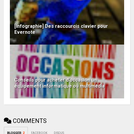
[Infographie] Des raccourcis clavier pour
Evernote
Conseils pour acheter d’occasion un
équipement informatique ou multimédia
COMMENTS
BLOGGER
:
2
FACEBOOK
DISQUS