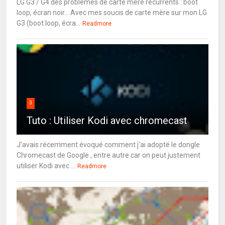
LG G3 / G4 des problèmes de carte mère récurrents : boot
loop, écran noir... Avec mes soucis de carte mère sur mon LG
G3 (boot loop, écra...
Readmore
3
Tuto : Utiliser Kodi avec chromecast
J'avais récemment évoqué comment j'ai adopté le dongle
Chromecast de Google , entre autre car on peut justement
utiliser Kodi avec ...
Readmore