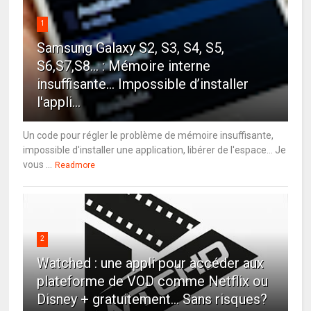
1
Samsung Galaxy S2, S3, S4, S5,
S6,S7,S8... : Mémoire interne
insuffisante… Impossible d’installer
l'appli...
Un code pour régler le problème de mémoire insuffisante,
impossible d'installer une application, libérer de l'espace... Je
vous ...
Readmore
2
Watched : une appli pour accéder aux
plateforme de VOD comme Netflix ou
Disney + gratuitement... Sans risques?