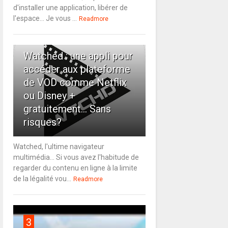
d'installer une application, libérer de
l'espace... Je vous ...
Readmore
2
Watched : une appli pour
accéder aux plateforme
de VOD comme Netflix
ou Disney +
gratuitement... Sans
risques?
Watched, l'ultime navigateur
multimédia... Si vous avez l'habitude de
regarder du contenu en ligne à la limite
de la légalité vou...
Readmore
3