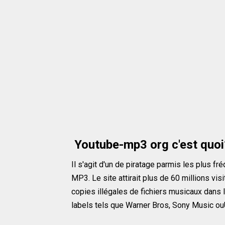
Youtube-mp3 org c'est quoi
Il s'agit d'un de piratage parmis les plus f
MP3. Le site atti­rait plus de 60 mil­lions vi
copies illé­gales de fichiers musi­caux dans
labels tels que Warn­er Bros, Sony Music o