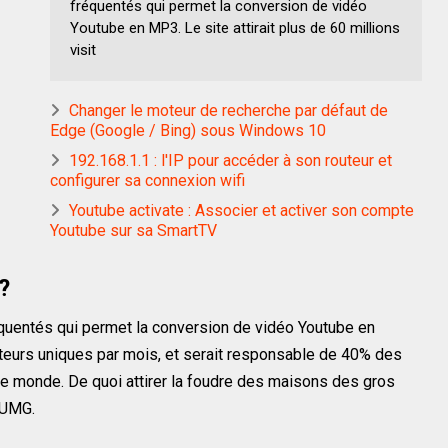
fréquentés qui permet la conversion de vidéo
Youtube en MP3. Le site atti­rait plus de 60 mil­lions
vis­i­t
Changer le moteur de recherche par défaut de
Edge (Google / Bing) sous Windows 10
192.168.1.1 : l'IP pour accéder à son routeur et
configurer sa connexion wifi
Youtube activate : Associer et activer son compte
Youtube sur sa SmartTV
?
réquentés qui permet la conversion de vidéo Youtube en
s­i­teurs uniques par mois, et serait respon­s­able de 40% des
 le monde. De quoi attirer la foudre des maisons des gros
uUMG.