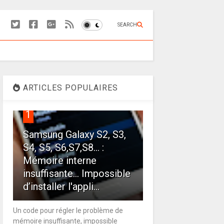
SEARCH
ARTICLES POPULAIRES
1
Samsung Galaxy S2, S3,
S4, S5, S6,S7,S8... :
Mémoire interne
insuffisante… Impossible
d’installer l'appli...
Un code pour régler le problème de
mémoire insuffisante, impossible