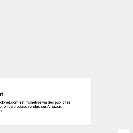
nt
rack-net.com est monétisé via des publicités
otion de produits vendus sur Amazon.
on