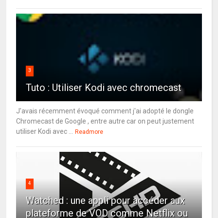
3
Tuto : Utiliser Kodi avec chromecast
J'avais récemment évoqué comment j'ai adopté le dongle
Chromecast de Google , entre autre car on peut justement
utiliser Kodi avec ...
Readmore
4
Watched : une appli pour accéder aux
plateforme de VOD comme Netflix ou