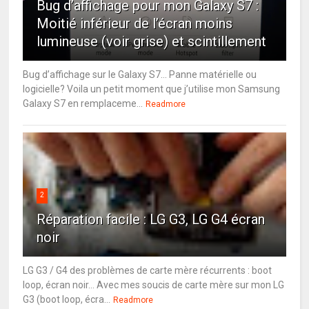
Bug d’affichage pour mon Galaxy S7 :
Moitié inférieur de l’écran moins
lumineuse (voir grise) et scintillement
Bug d’affichage sur le Galaxy S7… Panne matérielle ou
logicielle? Voila un petit moment que j’utilise mon Samsung
Galaxy S7 en remplaceme...
Readmore
2
Réparation facile : LG G3, LG G4 écran
noir
LG G3 / G4 des problèmes de carte mère récurrents : boot
loop, écran noir... Avec mes soucis de carte mère sur mon LG
G3 (boot loop, écra...
Readmore