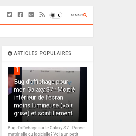
SEARCH
ARTICLES POPULAIRES
1
Bug d’affichage pour
mon Galaxy S7 : Moitié
inférieur de l’écran
moins lumineuse (voir
grise) et scintillement
Bug d’affichage sur le Galaxy S7… Panne
matérielle ou logicielle? Voila un petit