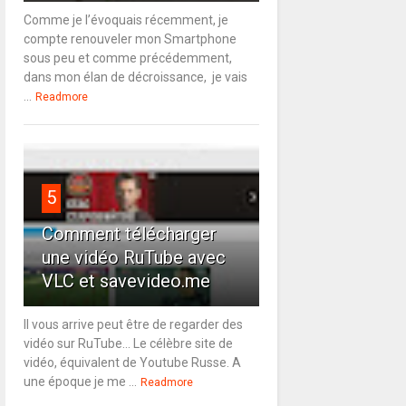
Comme je l’évoquais récemment, je
compte renouveler mon Smartphone
sous peu et comme précédemment,
dans mon élan de décroissance, je vais
...
Readmore
5
Comment télécharger
une vidéo RuTube avec
VLC et savevideo.me
Il vous arrive peut être de regarder des
vidéo sur RuTube... Le célèbre site de
vidéo, équivalent de Youtube Russe. A
une époque je me ...
Readmore