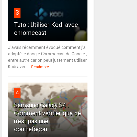
3
Tuto : Utiliser Kodi avec
chromecast
J'avais récemment évoqué comment j'ai
adopté le dongle Chromecast de Google ,
entre autre car on peut justement utiliser
Kodi avec ...
Readmore
4
Samsung Galaxy S4 :
Comment vérifier que ce
n’est pas une
contrefaçon