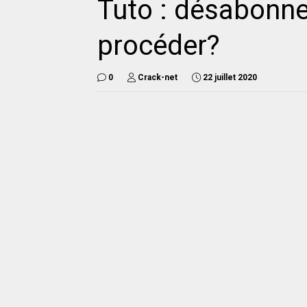
Tuto : désabonn
procéder?
0
Crack-net
22 juillet 2020