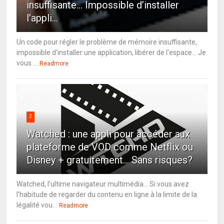
insuffisante… Impossible d’installer
l'appli...
Un code pour régler le problème de mémoire insuffisante,
impossible d'installer une application, libérer de l'espace... Je
vous ...
Readmore
2
Watched : une appli pour accéder aux
plateforme de VOD comme Netflix ou
Disney + gratuitement... Sans risques?
Watched, l'ultime navigateur multimédia... Si vous avez
l'habitude de regarder du contenu en ligne à la limite de la
légalité vou...
Readmore