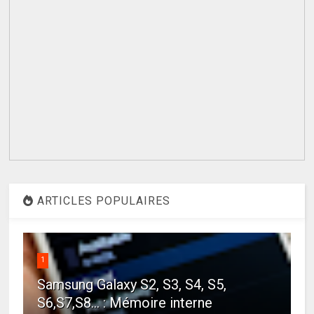
ARTICLES POPULAIRES
1
Samsung Galaxy S2, S3, S4, S5,
S6,S7,S8... : Mémoire interne