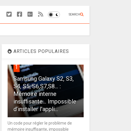
SEARCH
ARTICLES POPULAIRES
1
Samsung Galaxy S2, S3,
S4, S5, S6,S7,S8... :
Mémoire interne
insuffisante… Impossible
d’installer l'appli...
Un code pour régler le problème de
mémoire insuffisante, impossible