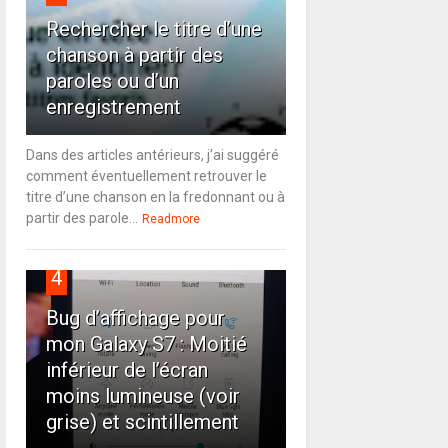
Rechercher le titre d’une
chanson à partir des
paroles ou d’un
enregistrement
Dans des articles antérieurs, j’ai suggéré
comment éventuellement retrouver le
titre d’une chanson en la fredonnant ou à
partir des parole...
Readmore
4
Bug d’affichage pour
mon Galaxy S7 : Moitié
inférieur de l’écran
moins lumineuse (voir
grise) et scintillement