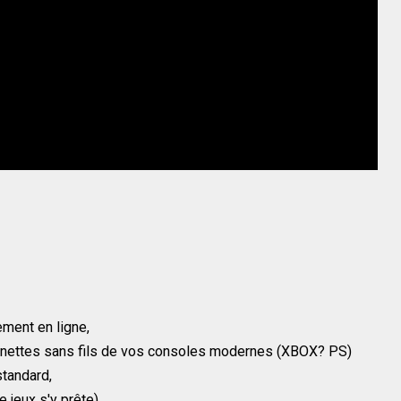
ment en ligne,
anettes sans fils de vos consoles modernes (XBOX? PS)
standard,
 jeux s'y prête),