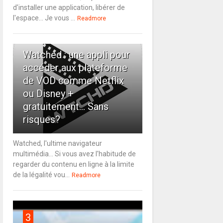
d'installer une application, libérer de
l'espace... Je vous ...
Readmore
2
Watched : une appli pour
accéder aux plateforme
de VOD comme Netflix
ou Disney +
gratuitement... Sans
risques?
Watched, l'ultime navigateur
multimédia... Si vous avez l'habitude de
regarder du contenu en ligne à la limite
de la légalité vou...
Readmore
3