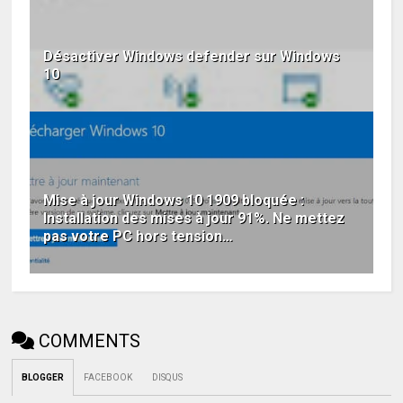
Désactiver Windows defender sur Windows
10
Mise à jour Windows 10 1909 bloquée :
Installation des mises à jour 91%. Ne mettez
pas votre PC hors tension…
COMMENTS
BLOGGER
FACEBOOK
DISQUS