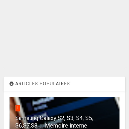
ARTICLES POPULAIRES
1
Samsung Galaxy S2, S3, S4, S5,
S6,S7,S8... : Mémoire interne