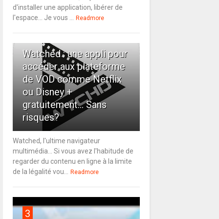
d'installer une application, libérer de
l'espace... Je vous ...
Readmore
2
Watched : une appli pour
accéder aux plateforme
de VOD comme Netflix
ou Disney +
gratuitement... Sans
risques?
Watched, l'ultime navigateur
multimédia... Si vous avez l'habitude de
regarder du contenu en ligne à la limite
de la légalité vou...
Readmore
3