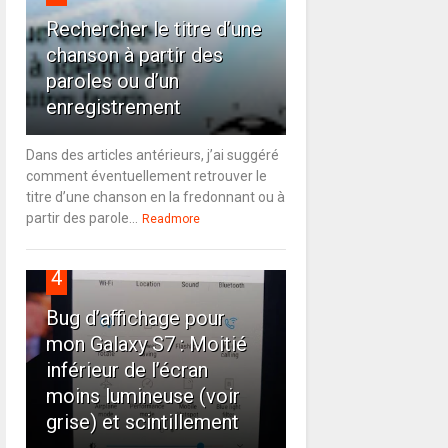
Rechercher le titre d’une
chanson à partir des
paroles ou d’un
enregistrement
Dans des articles antérieurs, j’ai suggéré
comment éventuellement retrouver le
titre d’une chanson en la fredonnant ou à
partir des parole...
Readmore
4
Bug d’affichage pour
mon Galaxy S7 : Moitié
inférieur de l’écran
moins lumineuse (voir
grise) et scintillement