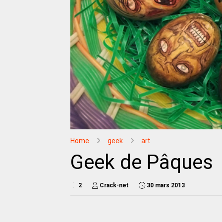
Home
geek
art
Geek de Pâques
2
Crack-net
30 mars 2013