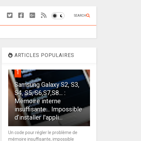
SEARCH
ARTICLES POPULAIRES
1
Samsung Galaxy S2, S3,
S4, S5, S6,S7,S8... :
Mémoire interne
insuffisante… Impossible
d’installer l'appli...
Un code pour régler le problème de
mémoire insuffisante, impossible