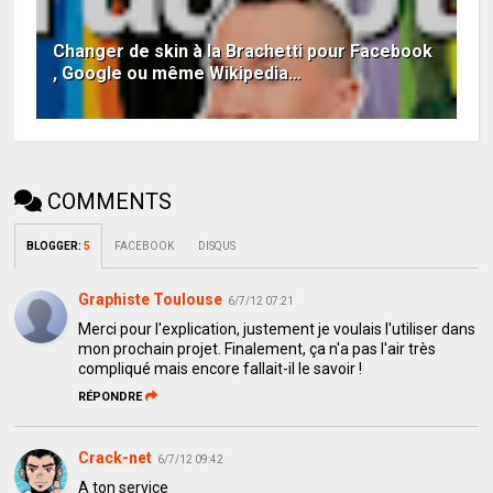
Changer de skin à la Brachetti pour Facebook
, Google ou même Wikipedia…
COMMENTS
BLOGGER
:
5
FACEBOOK
DISQUS
Graphiste Toulouse
6/7/12 07:21
Merci pour l'explication, justement je voulais l'utiliser dans
mon prochain projet. Finalement, ça n'a pas l'air très
compliqué mais encore fallait-il le savoir !
RÉPONDRE
Crack-net
6/7/12 09:42
A ton service