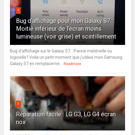
4
Bug d’affichage pour mon Galaxy S7 :
Moitié inférieur de l’écran moins
lumineuse (voir grise) et scintillement
Bug d’affichage sur le Galaxy S7… Panne matérielle ou
logicielle? Voila un petit moment que j’utilise mon Samsung
Galaxy S7 en remplaceme...
Readmore
5
Réparation facile : LG G3, LG G4 écran
noir