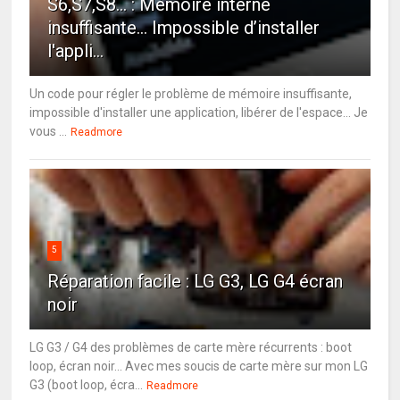
S6,S7,S8... : Mémoire interne
insuffisante… Impossible d’installer
l'appli...
Un code pour régler le problème de mémoire insuffisante,
impossible d'installer une application, libérer de l'espace... Je
vous ...
Readmore
5
Réparation facile : LG G3, LG G4 écran
noir
LG G3 / G4 des problèmes de carte mère récurrents : boot
loop, écran noir... Avec mes soucis de carte mère sur mon LG
G3 (boot loop, écra...
Readmore