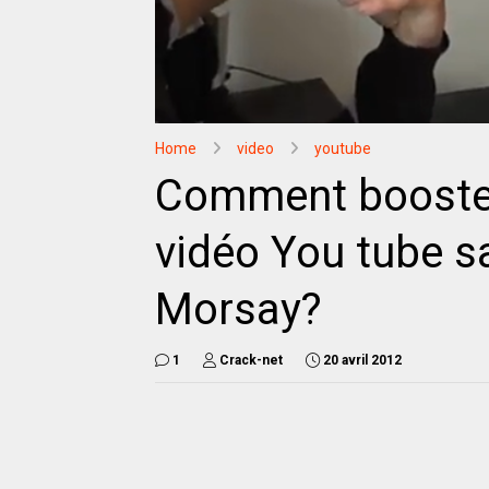
Home
video
youtube
Comment booster 
vidéo You tube s
Morsay?
1
Crack-net
20 avril 2012