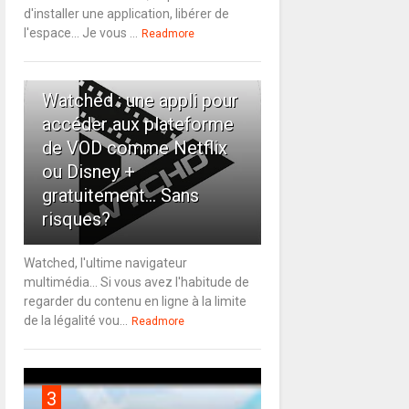
d'installer une application, libérer de
l'espace... Je vous ...
Readmore
2
Watched : une appli pour
accéder aux plateforme
de VOD comme Netflix
ou Disney +
gratuitement... Sans
risques?
Watched, l'ultime navigateur
multimédia... Si vous avez l'habitude de
regarder du contenu en ligne à la limite
de la légalité vou...
Readmore
3