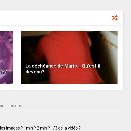
La déchéance de Mario… Qu’est-il
gne?
devenu?
OK
DISQUS
es images ? 1min ? 2 min ? 1/3 de la vidéo ?