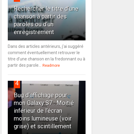
Rechercher le titre d’une
chanson à partir des
paroles ou d’un
enregistrement
Dans des articles antérieurs, j’ai suggéré
comment éventuellement retrouver le
titre d’une chanson en la fredonnant ou à
partir des parole...
Readmore
4
Bug d’affichage pour
mon Galaxy S7 : Moitié
inférieur de l’écran
moins lumineuse (voir
grise) et scintillement