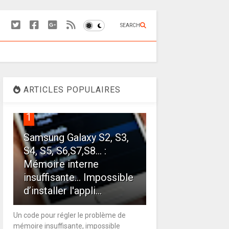
SEARCH
ARTICLES POPULAIRES
1
Samsung Galaxy S2, S3,
S4, S5, S6,S7,S8... :
Mémoire interne
insuffisante… Impossible
d’installer l'appli...
Un code pour régler le problème de
mémoire insuffisante, impossible