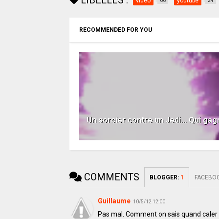
LIBELLÉS :
video
youtube
66
24
RECOMMENDED FOR YOU
Un sorcier contre un Jedi… Qui ga
COMMENTS
BLOGGER
:
1
FACEBO
Guillaume
10/5/12 12:00
Pas mal. Comment on sais quand caler l