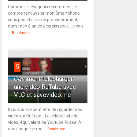
Comme je l’évoquais récemment, je
compte renouveler mon Smartphone
sous peu et comme précédemment,
dans mon élan de décroissance, je vais
...
Readmore
5
Comment télécharger
une vidéo RuTube avec
VLC et savevideo.me
Il vous arrive peut être de regarder des
vidéo sur RuTube... Le célèbre site de
vidéo, équivalent de Youtube Russe. A
une époque je me ...
Readmore