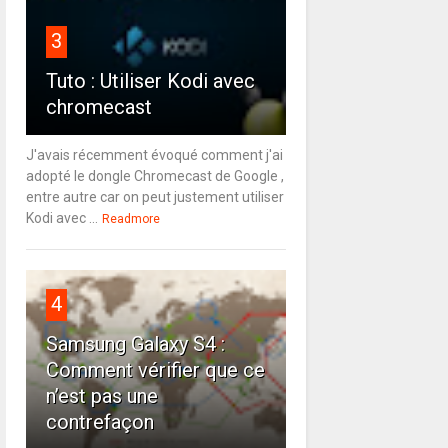
3
Tuto : Utiliser Kodi avec
chromecast
J'avais récemment évoqué comment j'ai
adopté le dongle Chromecast de Google ,
entre autre car on peut justement utiliser
Kodi avec ...
Readmore
4
Samsung Galaxy S4 :
Comment vérifier que ce
n’est pas une
contrefaçon