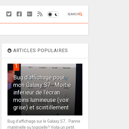
SEARCH
ARTICLES POPULAIRES
1
Bug d’affichage pour
mon Galaxy S7 : Moitié
inférieur de l’écran
moins lumineuse (voir
grise) et scintillement
Bug d’affichage sur le Galaxy S7… Panne
matérielle ou logicielle? Voila un petit