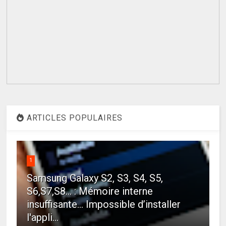
ARTICLES POPULAIRES
1
Samsung Galaxy S2, S3, S4, S5,
S6,S7,S8... : Mémoire interne
insuffisante… Impossible d’installer
l'appli...