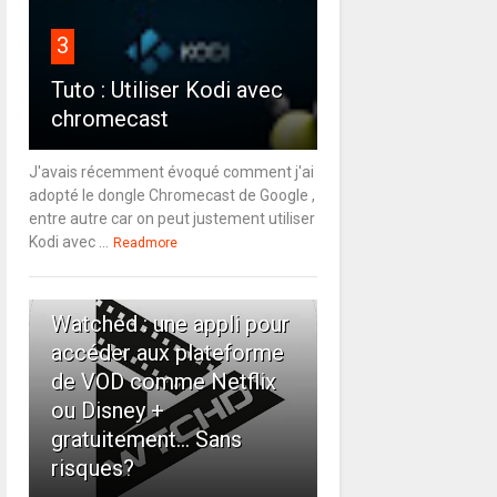
3
Tuto : Utiliser Kodi avec
chromecast
J'avais récemment évoqué comment j'ai
adopté le dongle Chromecast de Google ,
entre autre car on peut justement utiliser
Kodi avec ...
Readmore
4
Watched : une appli pour
accéder aux plateforme
de VOD comme Netflix
ou Disney +
gratuitement... Sans
risques?