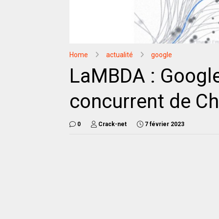
Home
actualité
google
LaMBDA : Google 
concurrent de C
0
Crack-net
7 février 2023