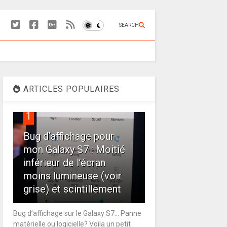
SEARCH
ARTICLES POPULAIRES
1
Bug d’affichage pour
mon Galaxy S7 : Moitié
inférieur de l’écran
moins lumineuse (voir
grise) et scintillement
Bug d’affichage sur le Galaxy S7… Panne
matérielle ou logicielle? Voila un petit