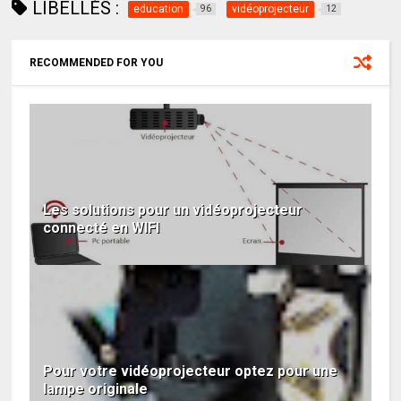
LIBELLÉS :
education
vidéoprojecteur
96
12
RECOMMENDED FOR YOU
Les solutions pour un vidéoprojecteur
connecté en WIFI
Pour votre vidéoprojecteur optez pour une
lampe originale