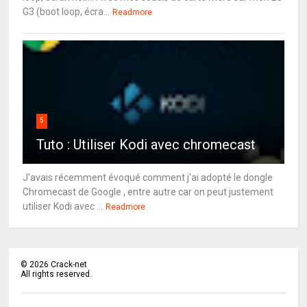
G3 (boot loop, écra...
Readmore
5
Tuto : Utiliser Kodi avec chromecast
J'avais récemment évoqué comment j'ai adopté le dongle
Chromecast de Google , entre autre car on peut justement
utiliser Kodi avec ...
Readmore
©
2026
Crack-net
All rights reserved.