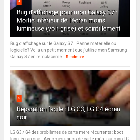
3
Bug d’affichage pour mon Galaxy S7 :
Moitié inférieur de l’écran moins
lumineuse (voir grise) et scintillement
Bug d’affichage sur le Galaxy S7… Panne matérielle ou
logicielle? Voila un petit moment que j’utilise mon Samsung
Galaxy S7 en remplaceme...
Readmore
4
Réparation facile : LG G3, LG G4 écran
noir
LG G3 / G4 des problèmes de carte mère récurrents : boot
loop, écran noir... Avec mes soucis de carte mère sur mon LG