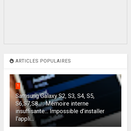
ARTICLES POPULAIRES
1
Samsung Galaxy S2, S3, S4, S5,
S6,S7,S8... : Mémoire interne
insuffisante… Impossible d’installer
l'appli...