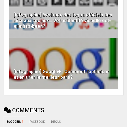
[Infographie] Evolution des logos officiels des
réseaux sociaux… Votre identité visuelle est-
elle has-been?
[Infographie] Google+ : Comment l’optimiser
et en tirer le meilleur parti?
COMMENTS
BLOGGER
:
4
FACEBOOK
DISQUS