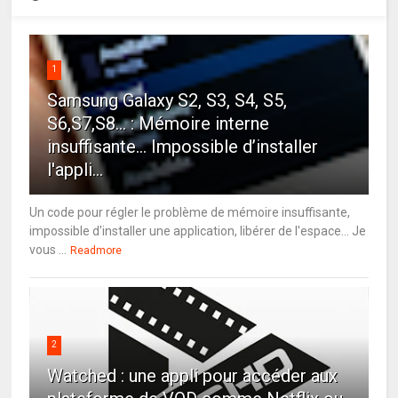
1
Samsung Galaxy S2, S3, S4, S5,
S6,S7,S8... : Mémoire interne
insuffisante… Impossible d’installer
l'appli...
Un code pour régler le problème de mémoire insuffisante,
impossible d'installer une application, libérer de l'espace... Je
vous ...
Readmore
2
Watched : une appli pour accéder aux