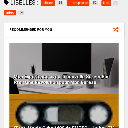
LIBELLÉS :
iphone
smartphone
test
46
52
4
video
66
RECOMMENDED FOR YOU
Mon Expérience avec la nouvelle ScreenBar
Pro : Une Révolution pour Mon Bureau