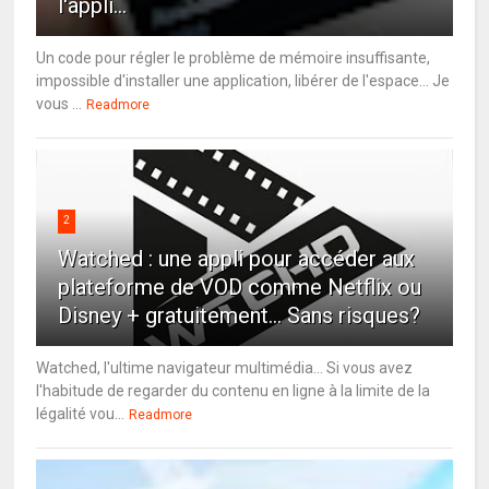
l'appli...
Un code pour régler le problème de mémoire insuffisante,
impossible d'installer une application, libérer de l'espace... Je
vous ...
Readmore
2
Watched : une appli pour accéder aux
plateforme de VOD comme Netflix ou
Disney + gratuitement... Sans risques?
Watched, l'ultime navigateur multimédia... Si vous avez
l'habitude de regarder du contenu en ligne à la limite de la
légalité vou...
Readmore