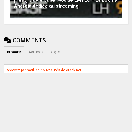
[Test] Movie Cube f400 de EMTEC – La box TV
Android dédiée au streaming
COMMENTS
BLOGGER
FACEBOOK
DISQUS
Recevez par mail les nouveautés de crack-net