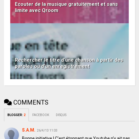
Ecouter de la musique gratuitement et sans
limite avec Qroom
Rechercher le titre d’une chanson à partir des
paroles ou d’un enregistrement
COMMENTS
BLOGGER
:
2
FACEBOOK
DISQUS
S.A.M.
26/4/13 11:03
Bonne initiative ! C'est étonnant que Youtube n'y ait pas