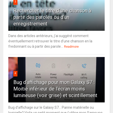
3
Rechercher le titre d’une chanson à
partir des paroles ou d’un
enregistrement
Dans des articles antérieurs, j’ai suggéré comment
éventuellement retrouver le titre d’une chanson en la
fredonnant ou à partir des parole...
Readmore
4
Bug d’affichage pour mon Galaxy S7 :
Moitié inférieur de l’écran moins
lumineuse (voir grise) et scintillement
Bug d’affichage sur le Galaxy S7… Panne matérielle ou
logicielle? Voila un petit moment que j’utilise mon Samsung