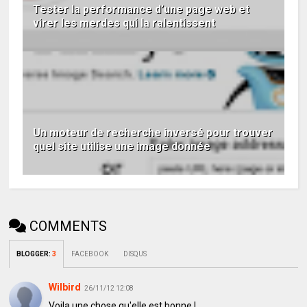
Tester la performance d’une page web et
virer les merdes qui la ralentissent
Un moteur de recherche inversé pour trouver
quel site utilise une image donnée
COMMENTS
BLOGGER
:
3
FACEBOOK
DISQUS
Wilbird
26/11/12 12:08
Voila une chose qu'elle est bonne !