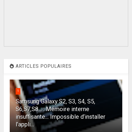
ARTICLES POPULAIRES
1
Samsung Galaxy S2, S3, S4, S5,
S6,S7,S8... : Mémoire interne
insuffisante… Impossible d’installer
l'appli...