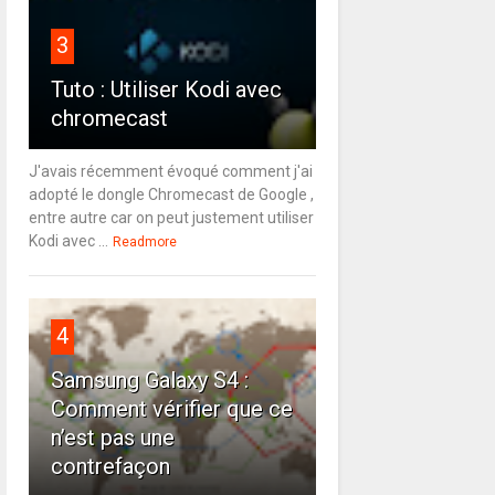
3
Tuto : Utiliser Kodi avec
chromecast
J'avais récemment évoqué comment j'ai
adopté le dongle Chromecast de Google ,
entre autre car on peut justement utiliser
Kodi avec ...
Readmore
4
Samsung Galaxy S4 :
Comment vérifier que ce
n’est pas une
contrefaçon