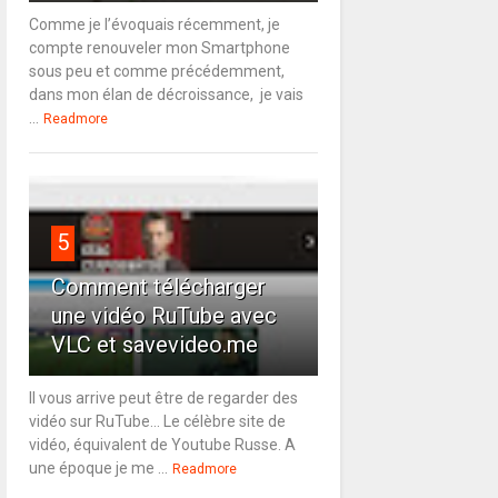
Comme je l’évoquais récemment, je
compte renouveler mon Smartphone
sous peu et comme précédemment,
dans mon élan de décroissance, je vais
...
Readmore
5
Comment télécharger
une vidéo RuTube avec
VLC et savevideo.me
Il vous arrive peut être de regarder des
vidéo sur RuTube... Le célèbre site de
vidéo, équivalent de Youtube Russe. A
une époque je me ...
Readmore