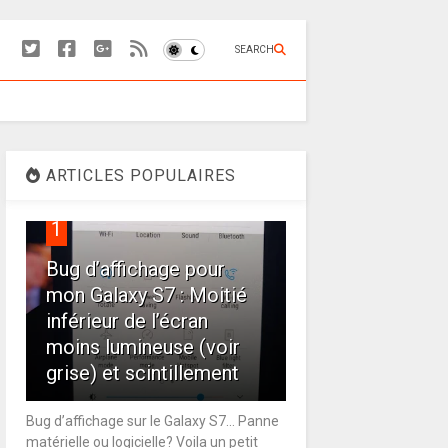
SEARCH
ARTICLES POPULAIRES
1
Bug d’affichage pour
mon Galaxy S7 : Moitié
inférieur de l’écran
moins lumineuse (voir
grise) et scintillement
Bug d’affichage sur le Galaxy S7… Panne
matérielle ou logicielle? Voila un petit