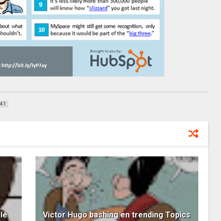
41
lé
Victor Hugo bashing en trending Topics