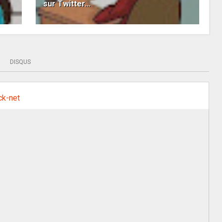
sur Twitter…
DISQUS
ck-net